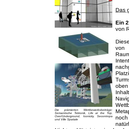
Das g
Ein 
von 
Diese
von
Raum
Inte
nachg
Plat
Turm
oben
Inha
Navig
Wett
Die prämierten Wettbewerbsbeiträge:
Meta
Semantische Tektonik, Life at the Top,
Over/Underground, Iconicity, Secontropa
noch
und Ville Spatiale
natü