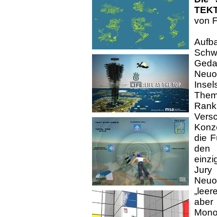
TEK
von F
Aufb
Schw
Ged
Neuo
Insel
Them
Rank
Vers
Konze
die F
den
einzi
Jury
Neuo
„leer
aber
Monot