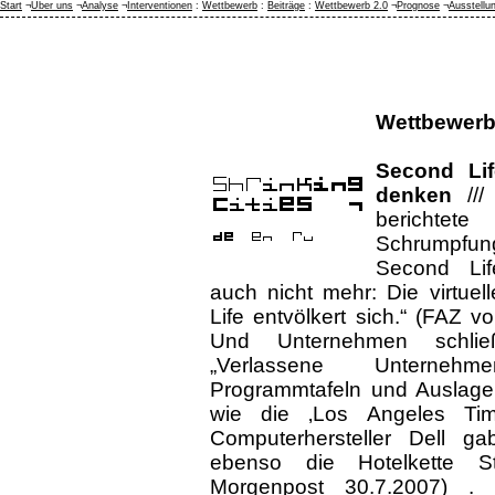
Start
¬
Über uns
¬
Analyse
¬
Interventionen
:
Wettbewerb
:
Beiträge
:
Wettbewerb 2.0
¬
Prognose
¬
Ausstellu
Wettbewerb
Second Lif
denken
//
berichtete
Schrumpf
Second Life
auch nicht mehr: Die virtue
Life entvölkert sich.“ (FAZ 
Und Unternehmen schlie
„Verlassene Unternehme
Programmtafeln und Auslagen
wie die ‚Los Angeles Time
Computerhersteller Dell ga
ebenso die Hotelkette Sta
Morgenpost 30.7.2007) . 