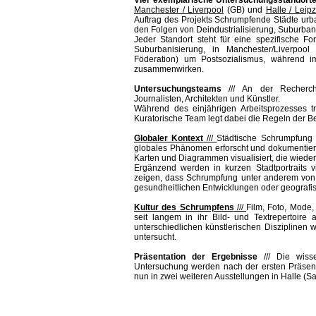
Vier exemplarische Untersuchungsstandort
Manchester / Liverpool
(GB) und
Halle / Leipz
Auftrag des Projekts Schrumpfende Städte ur
den Folgen von Deindustrialisierung, Suburban
Jeder Standort steht für eine spezifische 
Suburbanisierung, in Manchester/Liverpool
Föderation) um Postsozialismus, während i
zusammenwirken.
Untersuchungsteams
///
An der Recherche
Journalisten, Architekten und Künstler.
Während des einjährigen Arbeitsprozesses t
Kuratorische Team legt dabei die Regeln der Be
Globaler Kontext
///
Städtische Schrumpfung 
globales Phänomen erforscht und dokumentiert
Karten und Diagrammen visualisiert, die wiede
Ergänzend werden in kurzen Stadtportraits vi
zeigen, dass Schrumpfung unter anderem von po
gesundheitlichen Entwicklungen oder geograf
Kultur des Schrumpfens
///
Film, Foto, Mode
seit langem in ihr Bild- und Textrepertoire 
unterschiedlichen künstlerischen Disziplinen
untersucht.
Präsentation der Ergebnisse
///
Die wisse
Untersuchung werden nach der ersten Präsent
nun in zwei weiteren Ausstellungen in Halle (S