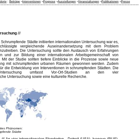
dorte
:
Beiträge
¬
Interventionen
¬
Prognose
¬
Ausstellungen
¬
Veranstaltungen
¬
Publikationen
¬
Presse
ersuchung
///
t Schrumpfende Städte initiierten internationalen Untersuchung war es,
achlässigte vergleichende Auseinandersetzung mit dem Problem
nzutreiben. Die Untersuchung sollte den Austausch von Erfahrungen
n und zur Bildung einer internationalen Arbeitsgemeinschaft von
 Mit der Studie sollten tiefere Einblicke in die Prozesse sowie neue
ng mit schrumpfenden urbanen Räumen gewonnen werden. Zudem
für die Entwicklung von Interventionen in schrumpfenden Städten. Die
e Untersuchung umfasst Vor-Ort-Studien an den vier
ische Untersuchung sowie eine kulturelle Recherche.
ites Phänomen:
pfende Städte