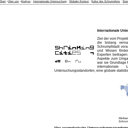
Start
¬
Über uns
¬
Analyse
:
Internationale Untersuchung
:
Globaler Kontext
:
Kultur des Schrumpfens
:
Stan
Internationale Unt
Ziel der vom Projek
die bislang vern
Schrumpfstadt vora
und Wissen förder
Experten beitragen.
Aspekte zum Umga
war sie Grundlage 
international
Untersuchungsstandorten, eine globale statist
Weltwe
Schrum