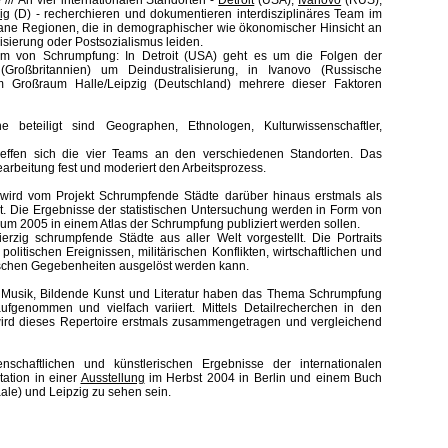
e
///
An vier internationalen Standorten -
Detroit
(USA),
Ivanovo
(RUS),
ig
(D) - recherchieren und dokumentieren interdisziplinäres Team im
bane Regionen, die in demographischer wie ökonomischer Hinsicht an
isierung oder Postsozialismus leiden.
Form von Schrumpfung: In Detroit (USA) geht es um die Folgen der
 (Großbritannien) um Deindustralisierung, in Ivanovo (Russische
m Großraum Halle/Leipzig (Deutschland) mehrere dieser Faktoren
 beteiligt sind Geographen, Ethnologen, Kulturwissenschaftler,
reffen sich die vier Teams an den verschiedenen Standorten. Das
arbeitung fest und moderiert den Arbeitsprozess.
wird vom Projekt Schrumpfende Städte darüber hinaus erstmals als
. Die Ergebnisse der statistischen Untersuchung werden in Form von
rum 2005 in einem Atlas der Schrumpfung publiziert werden sollen.
erzig schrumpfende Städte aus aller Welt vorgestellt. Die Portraits
litischen Ereignissen, militärischen Konflikten, wirtschaftlichen und
ischen Gegebenheiten ausgelöst werden kann.
, Musik, Bildende Kunst und Literatur haben das Thema Schrumpfung
aufgenommen und vielfach variiert. Mittels Detailrecherchen in den
 wird dieses Repertoire erstmals zusammengetragen und vergleichend
nschaftlichen und künstlerischen Ergebnisse der internationalen
ation in einer
Ausstellung
im Herbst 2004 in Berlin und einem Buch
aale) und Leipzig zu sehen sein.