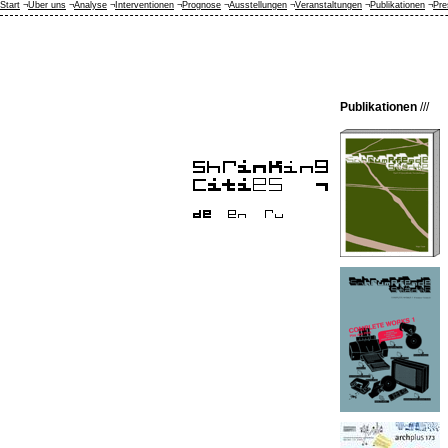
Start
¬
Über uns
¬
Analyse
¬
Interventionen
¬
Prognose
¬
Ausstellungen
¬
Veranstaltungen
¬
Publikationen
¬
Pre
Publikationen
///