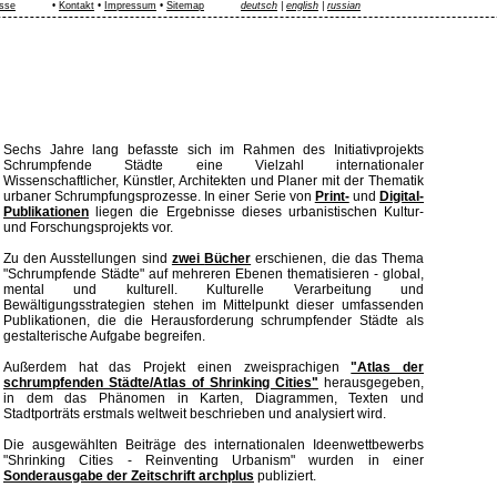
sse
•
Kontakt
•
Impressum
•
Sitemap
deutsch
|
english
|
russian
Sechs Jahre lang befasste sich im Rahmen des Initiativprojekts
Schrumpfende Städte eine Vielzahl internationaler
Wissenschaftlicher, Künstler, Architekten und Planer mit der Thematik
urbaner Schrumpfungsprozesse. In einer Serie von
Print-
und
Digital-
Publikationen
liegen die Ergebnisse dieses urbanistischen Kultur-
und Forschungsprojekts vor.
Zu den Ausstellungen sind
zwei
Bücher
erschienen, die das Thema
"Schrumpfende Städte" auf mehreren Ebenen thematisieren - global,
mental und kulturell. Kulturelle Verarbeitung und
Bewältigungsstrategien stehen im Mittelpunkt dieser umfassenden
Publikationen, die die Herausforderung schrumpfender Städte als
gestalterische Aufgabe begreifen.
Außerdem hat das Projekt einen zweisprachigen
"Atlas der
schrumpfenden Städte/Atlas of Shrinking Cities"
herausgegeben,
in dem das Phänomen in Karten, Diagrammen, Texten und
Stadtporträts erstmals weltweit beschrieben und analysiert wird.
Die ausgewählten Beiträge des internationalen Ideenwettbewerbs
"Shrinking Cities - Reinventing Urbanism" wurden in einer
Sonderausgabe der
Zeitschrift archplus
publiziert.