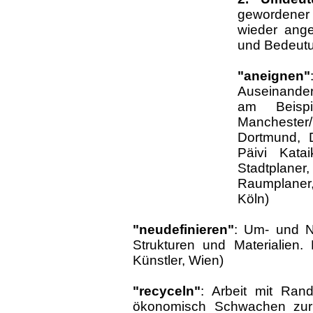
gewordener
wieder ange
und Bedeutun
"aneignen"
Auseinande
am Beisp
Manchester/
Dortmund, D
Päivi Katai
Stadtplan
Raumplaner,
Köln)
"neudefinieren"
: Um- und N
Strukturen und Materialien.
Künstler, Wien)
"recyceln"
: Arbeit mit Ran
ökonomisch Schwachen zur 