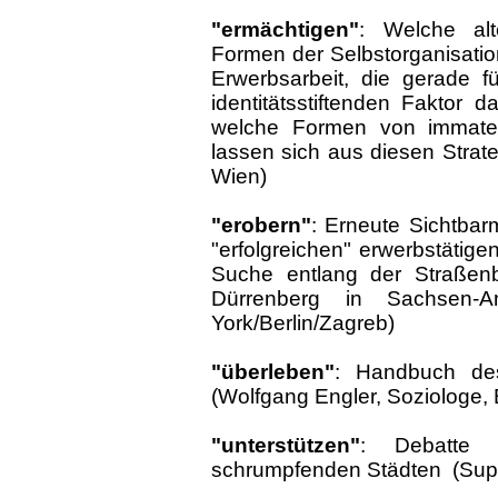
"ermächtigen"
: Welche alt
Formen der Selbstorganisati
Erwerbsarbeit, die gerade f
identitätsstiftenden Faktor d
welche Formen von immateri
lassen sich aus diesen Strate
Wien)
"erobern"
: Erneute Sichtba
"erfolgreichen" erwerbstätige
Suche entlang der Straßen
Dürrenberg in Sachsen-An
York/Berlin/Zagreb)
"überleben"
: Handbuch de
(Wolfgang Engler, Soziologe, B
"unterstützen"
: Debatte 
schrumpfenden Städten (Supe