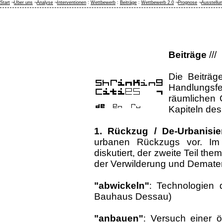
Start
¬
Über uns
¬
Analyse
¬
Interventionen
:
Wettbewerb
:
Beiträge
:
Wettbewerb 2.0
¬
Prognose
¬
Ausstellu
Beiträge
///
Die Beiträg
Handlungsfe
räumlichen 
Kapiteln des
1. Rückzug / De-Urbanisi
urbanen Rückzugs vor. Im 
diskutiert, der zweite Teil t
der Verwilderung und Demateri
"abwickeln"
: Technologien 
Bauhaus Dessau)
"anbauen"
: Versuch einer 