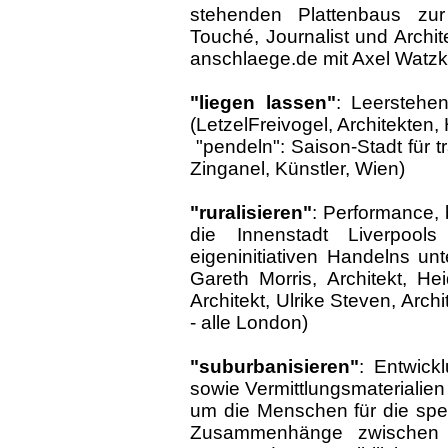
stehenden Plattenbaus zur
Touché, Journalist und Archit
anschlaege.de mit Axel Watzk
"liegen lassen"
: Leerstehe
(LetzelFreivogel, Architekten, H
"pendeln": Saison-Stadt für t
Zinganel, Künstler, Wien)
"ruralisieren"
: Performance,
die Innenstadt Liverpool
eigeninitiativen Handelns un
Gareth Morris, Architekt, Hei
Architekt, Ulrike Steven, Ar
- alle London)
"suburbanisieren"
: Entwick
sowie Vermittlungsmaterialien fü
um die Menschen für die spe
Zusammenhänge zwischen 