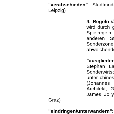
"verabschieden"
: Stadtmod
Leipzig)
4. Regeln
/
wird durch 
Spielregeln 
anderen St
Sonderzone
abweichend
"ausglieder
Stephan La
Sonderwirtsc
unter chine
(Johannes F
Architekt, 
James Jolly
Graz)
"eindringen/unterwandern"