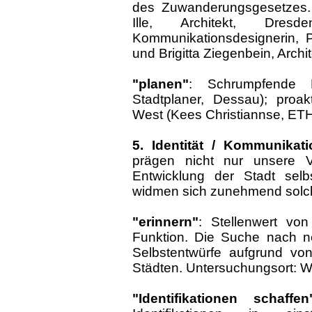
des Zuwanderungsgesetzes. (
Ille, Architekt, Dre
Kommunikationsdesignerin, P
und Brigitta Ziegenbein, Archi
"planen"
: Schrumpfende P
Stadtplaner, Dessau); pro
West (Kees Christiannse, ETH
5. Identität / Kommunikati
prägen nicht nur unsere V
Entwicklung der Stadt selb
widmen sich zunehmend solch
"erinnern"
: Stellenwert von
Funktion. Die Suche nach ne
Selbstentwürfe aufgrund vo
Städten. Untersuchungsort: Wi
"Identifikationen schaffen