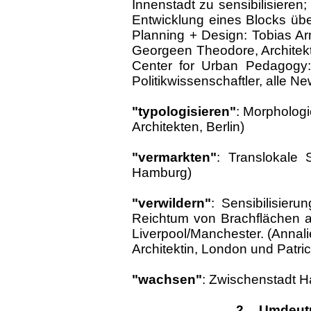
Innenstadt zu sensibilisieren
Entwicklung eines Blocks über
Planning + Design: Tobias Arm
Georgeen Theodore, Architekti
Center for Urban Pedagogy
Politikwissenschaftler, alle Ne
"typologisieren"
: Morphologi
Architekten, Berlin)
"vermarkten"
: Translokale S
Hamburg)
"verwildern"
: Sensibilisier
Reichtum von Brachflächen a
Liverpool/Manchester. (Annali
Architektin, London und Patric
"wachsen"
: Zwischenstadt H
2. Umdeut