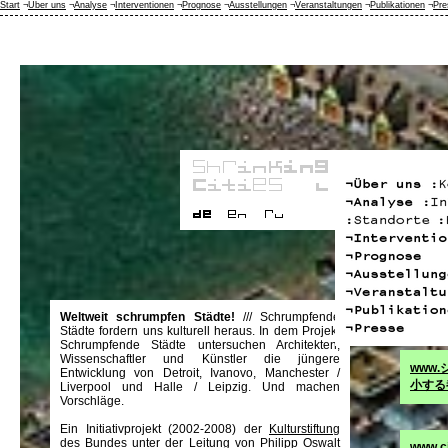
Start
¬
Über uns
¬
Analyse
¬
Interventionen
¬
Prognose
¬
Ausstellungen
¬
Veranstaltungen
¬
Publikationen
¬
Pre
Weltweit schrumpfen Städte!
///
Schrumpfende
Städte fordern uns kulturell heraus. In dem Projekt
Schrumpfende Städte untersuchen Architekten,
Wissenschaftler und Künstler die jüngere
www
Entwicklung von Detroit, Ivanovo, Manchester /
小する
Liverpool und Halle / Leipzig. Und machen
Vorschläge.
Ein Initiativprojekt (2002-2008) der
Kulturstiftung
des Bundes
unter der Leitung von Philipp Oswalt
www.ci