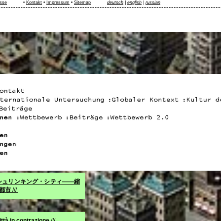
sse
•
Kontakt
•
Impressum
•
Sitemap
deutsch
|
english
|
russian
.シュリンキング・シティ――縮
都市
///
ttà in contrazione
///