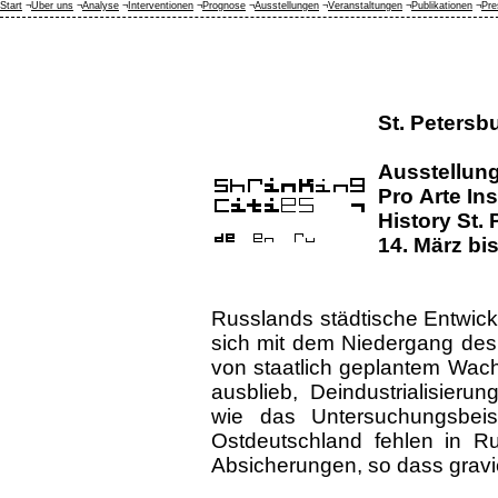
Start
¬
Über uns
¬
Analyse
¬
Interventionen
¬
Prognose
¬
Ausstellungen
¬
Veranstaltungen
¬
Publikationen
¬
Pre
St. Petersb
Ausstellun
Pro Arte In
History St.
14. März bis
Russlands städtische Entwick
sich mit dem Niedergang des S
von staatlich geplantem Wach
ausblieb, Deindustrialisier
wie das Untersuchungsbeis
Ostdeutschland fehlen in Ru
Absicherungen, so dass gravi