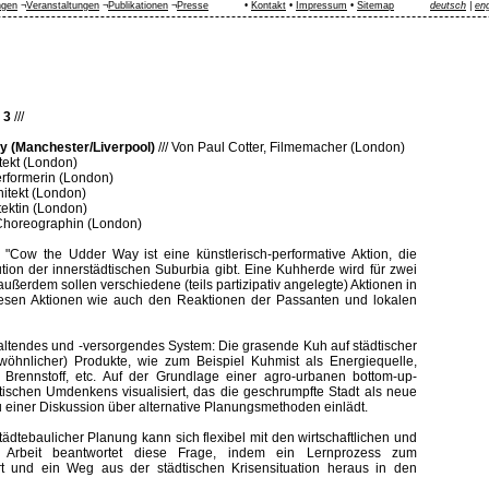
ngen
¬
Veranstaltungen
¬
Publikationen
¬
Presse
•
Kontakt
•
Impressum
•
Sitemap
deutsch
|
eng
 3
///
 (Manchester/Liverpool)
///
Von Paul Cotter, Filmemacher (London)
itekt (London)
erformerin (London)
hitekt (London)
tektin (London)
horeographin (London)
// "Cow the Udder Way ist eine künstlerisch-performative Aktion, die
ution der innerstädtischen Suburbia gibt. Eine Kuhherde wird für zwei
ußerdem sollen verschiedene (teils partizipativ angelegte) Aktionen in
diesen Aktionen wie auch den Reaktionen der Passanten und lokalen
rhaltendes und -versorgendes System: Die grasende Kuh auf städtischer
ewöhnlicher) Produkte, wie zum Beispiel Kuhmist als Energiequelle,
Brennstoff, etc. Auf der Grundlage einer agro-urbanen bottom-up-
ischen Umdenkens visualisiert, das die geschrumpfte Stadt als neue
zu einer Diskussion über alternative Planungsmethoden einlädt.
ädtebaulicher Planung kann sich flexibel mit den wirtschaftlichen und
ie Arbeit beantwortet diese Frage, indem ein Lernprozess zum
ert und ein Weg aus der städtischen Krisensituation heraus in den