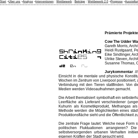
Start
¬
Über uns
¬
Analyse
¬
Interventionen
:
Wettbewerb
:
Beiträge
:
Wettbewerb 2.0
¬
Prognose
¬
Ausstellu
Prämierte Projekte
Cow The Udder Way
Gareth Morris, Arch
Heidi Rustgaard, P
Eike Sindlinger, Arc
Ulrike Steven, Archi
Susanne Thomas, C
Jurykommentar
/
Einsicht in die mentale und physische Konstit
Wochen im Zentrum von Liverpool positioniert, a
Verbindung mit den Tieren stattfinden. Von 
Medien werden Videoaufnahmen gemacht.
Die Arbeit thematisiert symbolhaft ein selbste
Leerfläche als Lieferant verschiedener (ung
Kuhurin als Kosmetikprodukt, Methangas als 
Methode werden die Möglichkeiten eines städt
Produktionsfläche sieht und die Öffentlichkeit 
Die zentrale Frage lautet: Welche neue Form st
politischen Fluktuationen arrangieren? D
selbstversorgenden urbanen Verhalten initii
eigenen Kräften der Stadt gesucht wird.