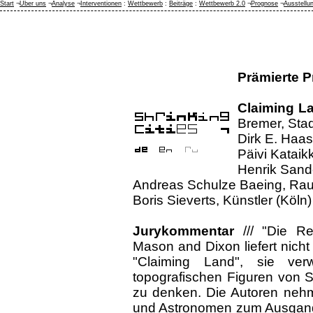
Start
¬
Über uns
¬
Analyse
¬
Interventionen
:
Wettbewerb
:
Beiträge
:
Wettbewerb 2.0
¬
Prognose
¬
Ausstellu
Prämierte P
Claiming La
Bremer, Stad
Dirk E. Haas
Päivi Kataik
Henrik Sand
Andreas Schulze Baeing, Rau
Boris Sieverts, Künstler (Köln)
Jurykommentar
/// "Die R
Mason and Dixon liefert nich
"Claiming Land", sie ver
topografischen Figuren von S
zu denken. Die Autoren neh
und Astronomen zum Ausgangs