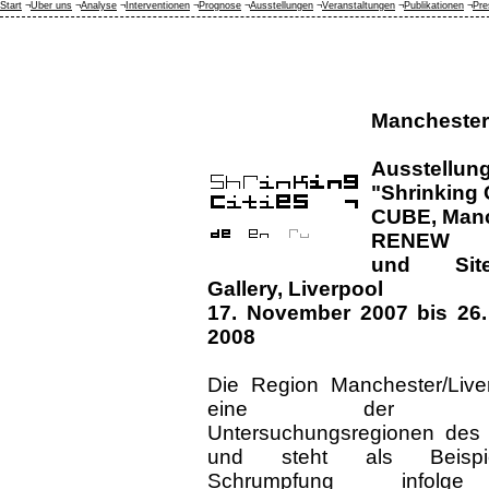
Start
¬
Über uns
¬
Analyse
¬
Interventionen
¬
Prognose
¬
Ausstellungen
¬
Veranstaltungen
¬
Publikationen
¬
Pre
Manchester 
Ausstellun
"Shrinking 
CUBE, Manc
RENEW 
und Sit
Gallery, Liverpool
17. November 2007 bis 26.
2008
Die Region Manchester/Liver
eine der s
Untersuchungsregionen des 
und steht als Beispi
Schrumpfung infolg