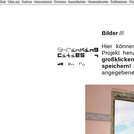
Start
¬
Über uns
¬
Analyse
¬
Interventionen
¬
Prognose
¬
Ausstellungen
¬
Veranstaltungen
¬
Publikationen
¬
Pre
Bilder
///
Hier könne
Projekt her
großklicke
speichern!
B
angegebene 