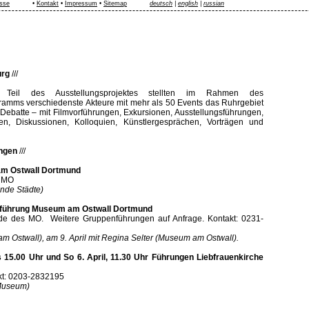
sse
•
Kontakt
•
Impressum
•
Sitemap
deutsch
|
english
|
russian
urg
///
r Teil des Ausstellungsprojektes stellten im Rahmen des
ramms verschiedenste Akteure mit mehr als 50 Events das Ruhrgebiet
 Debatte – mit Filmvorführungen, Exkursionen, Ausstellungsführungen,
gen, Diskussionen, Kolloquien, Künstlergesprächen, Vorträgen und
ngen
///
m Ostwall Dortmund
s MO
nde Städte)
führung Museum am Ostwall Dortmund
eunde des MO. Weitere Gruppenführungen auf Anfrage. Kontakt: 0231-
 Ostwall), am 9. April mit Regina Selter (Museum am Ostwall).
ls 15.00 Uhr und So 6. April, 11.30 Uhr Führungen Liebfrauenkirche
kt: 0203-2832195
 Museum)