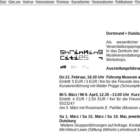
Start
¬
Über uns
¬
Analyse
¬
Interventionen
¬
Prognose
¬
Ausstellungen
¬
Veranstaltungen
¬
Publikationen
¬
Pre
Dortmund + Duisb
Als wesentliche
Veranstaltungsprog
in das Zentrum der
Musikveranstaltun
Workshops.
Ausstellungsführu
Do 21. Februar, 18.30 Uhr
Führung Museum a
Eintritt: 5 EUR / 3 EUR / frei für die Freunde de
Kuratorenführung mit Walter Prigge (Schrumpfe
Mi 5. März / Mi 9. April, 12.30 –13.00 Uhr
Kurz
Eintritt: 4 EUR / 2,50 EUR / frei für die Fr
5023247
Am 5. März mit Rosemarie E. Pahlke (Museum am
Sa 1. März / Sa 15.
März / Sa 10. Mai, jewei
Duisburg
Weitere Gruppenführungen auf Anfrage. Konta
Mit Hiltrud Lewe (Stiftung Wilhelm Lehmbruck