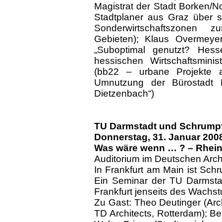
Magistrat der Stadt Borken/N
Stadtplaner aus Graz über sei
Sonderwirtschaftszonen zur
Gebieten); Klaus Overmeyer
„Suboptimal genutzt? Hess
hessischen Wirtschaftsmini
(bb22 – urbane Projekte a
Umnutzung der Bürostadt 
Dietzenbach“)
TU Darmstadt und Schrumpf
Donnerstag, 31. Januar 2008
Was wäre wenn … ? – Rhein
Auditorium im Deutschen Arc
In Frankfurt am Main ist Sch
Ein Seminar der TU Darmstad
Frankfurt jenseits des Wach
Zu Gast: Theo Deutinger (Arc
TD Architects, Rotterdam); Be