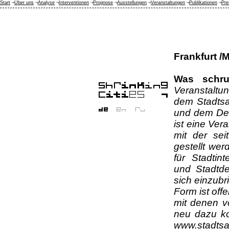
Start
¬
Über uns
¬
Analyse
¬
Interventionen
¬
Prognose
¬
Ausstellungen
¬
Veranstaltungen
¬
Publikationen
¬
Pre
Frankfurt /
Was schru
Veranstaltu
dem Stadtsa
und dem Deu
ist eine Ver
mit der se
gestellt wer
für Stadtint
und Stadtde
sich einzub
Form ist off
mit denen v
neu dazu ko
www.stadtsa