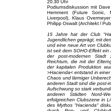
20.30 Uhr
Podiumsdiskussion mit Dave
Hemment (Future Sonic, M
Liverpool), Klaus Overmeyer 
Philipp Oswalt (Architekt / Publi
15 Jahre hat der Club "Ha
Jugendlichen geprägt, mit de
und eine neue Art von Clubkul
ist seit dem SOHO-Effekt ei
der post-modernen Stad
Reichtum, die mit der Elter
der kapitalen Produktion w
>Hacienda< entstand in einer
Chaos und lärmiger Unberech
anderen Stadt sind die post-i
Aufschwung so stark verbunde
anderen Städten Nord-We
erfolgreichen Clubszene in Li
des Mythos "Hacienda" disku
durch Pop- und Clubkult