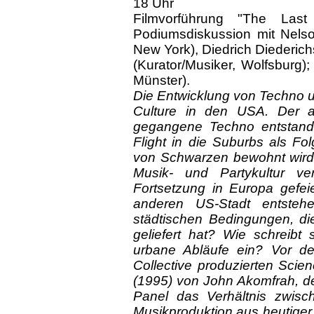
18 Uhr
Filmvorführung "The Last
Podiumsdiskussion mit Nelson
New York), Diedrich Diederich
(Kurator/Musiker, Wolfsburg);
Münster).
Die Entwicklung von Techno un
Culture in den USA. Der a
gegangene Techno entstand i
Flight in die Suburbs als Fol
von Schwarzen bewohnt wird. 
Musik- und Partykultur v
Fortsetzung in Europa gefeie
anderen US-Stadt entsteh
städtischen Bedingungen, di
geliefert hat? Wie schreibt
urbane Abläufe ein? Vor d
Collective produzierten Scien
(1995) von John Akomfrah, der
Panel das Verhältnis zwisc
Musikproduktion aus heutiger 