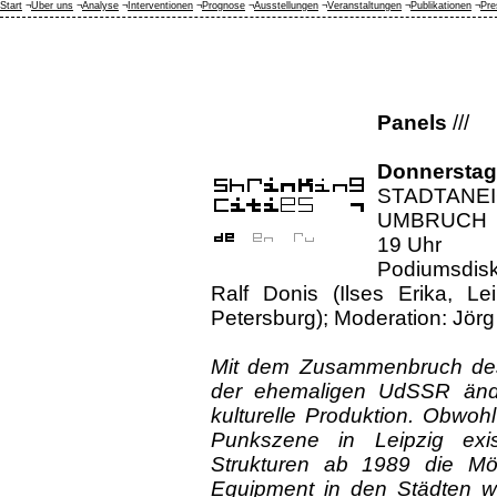
Start
¬
Über uns
¬
Analyse
¬
Interventionen
¬
Prognose
¬
Ausstellungen
¬
Veranstaltungen
¬
Publikationen
¬
Pre
Panels
///
Donnersta
STADTANE
UMBRUCH
19 Uhr
Podiumsdisku
Ralf Donis (Ilses Erika, Le
Petersburg); Moderation: Jör
Mit dem Zusammenbruch des 
der ehemaligen UdSSR ände
kulturelle Produktion. Obwoh
Punkszene in Leipzig exist
Strukturen ab 1989 die Mö
Equipment in den Städten wi