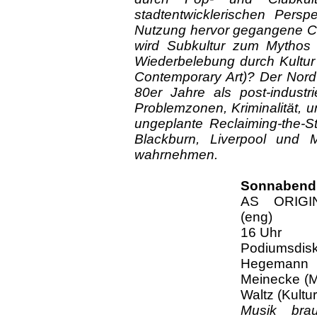
stadtentwicklerischen Persp
Nutzung hervor gegangene Cl
wird Subkultur zum Mythos 
Wiederbelebung durch Kultur 
Contemporary Art)? Der Nord
80er Jahre als post-industr
Problemzonen, Kriminalität,
ungeplante Reclaiming-the-St
Blackburn, Liverpool und 
wahrnehmen.
Sonnabend,
AS ORIGI
(eng)
16 Uhr
Podiumsdisku
Hegemann 
Meinecke (Mu
Waltz (Kultur
Musik brauc