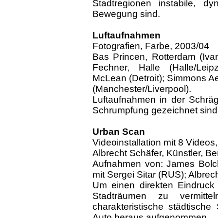
Stadtregionen instabile, d
Bewegung sind.
Luftaufnahmen
Fotografien, Farbe, 2003/04
Bas Princen, Rotterdam (Iva
Fechner, Halle (Halle/Leip
McLean (Detroit); Simmons Aer
(Manchester/Liverpool).
Luftaufnahmen in der Schräg
Schrumpfung gezeichnet sind
Urban Scan
Videoinstallation mit 8 Videos
Albrecht Schäfer, Künstler, Ber
Aufnahmen von: James Bolch
mit Sergei Sitar (RUS); Albrec
Um einen direkten Eindruck
Stadträumen zu vermitte
charakteristische städtisch
Auto heraus aufgenommen.