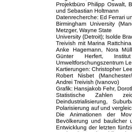
Projektbüro Philipp Oswalt,
und Sebastian Holtmann
Datenrecherche: Ed Ferrari u
Birmingham University (Man
Metzger, Wayne State
University (Detroit); Isolde B
Treivish mit Marina Rattchina
Anke Hagemann, Nora Müll
Günter Herfert, Insti
Umweltforschungszentrum Leip
Kartierungen: Christopher Lee,
Robert Nisbet (Manchester/L
Andrei Treivish (Ivanovo)
Grafik: Hansjakob Fehr, Dorot
Statistische Zahlen z
Deindustrialisierung, Subur
Polarisierung auf und verglei
Die Animationen der Mov
Bevölkerung und baulicher u
Entwicklung der letzten fünfz