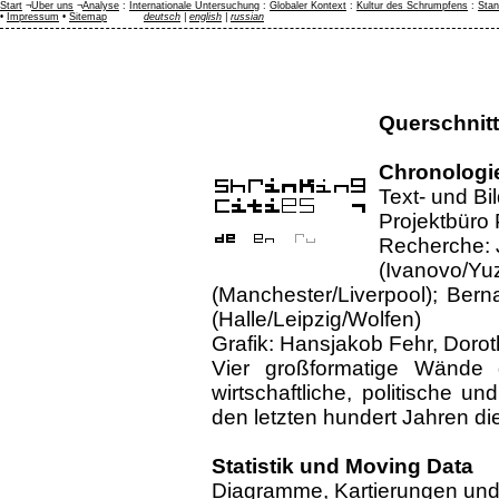
Start
¬
Über uns
¬
Analyse
:
Internationale Untersuchung
:
Globaler Kontext
:
Kultur des Schrumpfens
:
Stan
•
Impressum
•
Sitemap
deutsch
|
english
|
russian
Querschnit
Chronologi
Text- und Bi
Projektbüro 
Recherche: Je
(Ivanovo/Yu
(Manchester/Liverpool); Bern
(Halle/Leipzig/Wolfen)
Grafik: Hansjakob Fehr, Dorot
Vier großformatige Wände 
wirtschaftliche, politische u
den letzten hundert Jahren d
Statistik und Moving Data
Diagramme, Kartierungen und