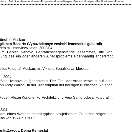
dorte
:
Beiträge
¬
Interventionen
¬
Prognose
¬
Ausstellungen
¬
Veranstaltungen
¬
Publikationen
¬
Presse
Künstler, Moskau
glichen Bedarfs (Vynuzhdennye veshchi Ivanovskoi gubernii)
ten mit Interviewzitaten, 2003/04
 im Gebiet Ivanovo Gebrauchsgegenstände gesammelt, die von
ung des ein oder anderen Alltagsproblems eigenhändig angefertigt
stler/Fotograf, Moskau, mit Viktoria Begalskaya, Moskau
hl, 2004
tadt Ivanovo aufgenommen. Der Titel der Arbeit verweist auf eine
on Andy Warhol, in der Transkription der heutigen russischen Situation
 Modell: Alexei Kononenko, Architekt, und Vera Samorodova, Fotografin,
03/04
nern eines Wohnheims mit typisch sowjetischem Grundriss zeigen die
ns von 1974 bis 2003.
briki,Zavody, Doma Remesla)