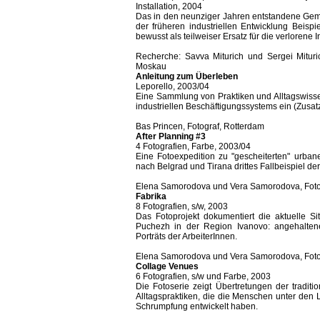
Installation, 2004
Das in den neunziger Jahren entstandene Gemä
der früheren industriellen Entwicklung Beispi
bewusst als teilweiser Ersatz für die verlorene I
Recherche: Savva Miturich und Sergei Miturich
Moskau
Anleitung zum Überleben
Leporello, 2003/04
Eine Sammlung von Praktiken und Alltagswiss
industriellen Beschäftigungssystems ein (Zusa
Bas Princen, Fotograf, Rotterdam
After Planning #3
4 Fotografien, Farbe, 2003/04
Eine Fotoexpedition zu "gescheiterten" urban
nach Belgrad und Tirana drittes Fallbeispiel d
Elena Samorodova und Vera Samorodova, Foto
Fabrika
8 Fotografien, s/w, 2003
Das Fotoprojekt dokumentiert die aktuelle Situ
Puchezh in der Region Ivanovo: angehalten
Porträts der ArbeiterInnen.
Elena Samorodova und Vera Samorodova, Foto
Collage Venues
6 Fotografien, s/w und Farbe, 2003
Die Fotoserie zeigt Übertretungen der tradit
Alltagspraktiken, die die Menschen unter den 
Schrumpfung entwickelt haben.