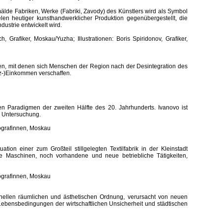
lde Fabriken, Werke (Fabriki, Zavody) des Künstlers wird als Symbol
elen heutiger kunsthandwerklicher Produktion gegenübergestellt, die
ndustrie entwickelt wird.
, Grafiker, Moskau/Yuzha; Illustrationen: Boris Spiridonov, Grafiker,
en, mit denen sich Menschen der Region nach der Desintegration des
tz-)Einkommen verschaffen.
en Paradigmen der zweiten Hälfte des 20. Jahrhunderts. Ivanovo ist
er Untersuchung.
grafinnen, Moskau
ation einer zum Großteil stillgelegten Textilfabrik in der Kleinstadt
e Maschinen, noch vorhandene und neue betriebliche Tätigkeiten,
grafinnen, Moskau
ionellen räumlichen und ästhetischen Ordnung, verursacht von neuen
Lebensbedingungen der wirtschaftlichen Unsicherheit und städtischen