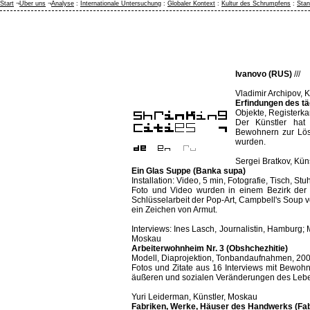
Start
¬
Über uns
¬
Analyse
:
Internationale Untersuchung
:
Globaler Kontext
:
Kultur des Schrumpfens
:
Stan
Ivanovo (RUS)
///
Vladimir Archipov, 
Erfindungen des tä
Objekte, Registerkar
Der Künstler hat
Bewohnern zur Lös
wurden.
Sergei Bratkov, Kün
Ein Glas Suppe (Banka supa)
Installation: Video, 5 min, Fotografie, Tisch, Stu
Foto und Video wurden in einem Bezirk der S
Schlüsselarbeit der Pop-Art, Campbell's Soup v
ein Zeichen von Armut.
Interviews: Ines Lasch, Journalistin, Hamburg;
Moskau
Arbeiterwohnheim Nr. 3 (Obshchezhitie)
Modell, Diaprojektion, Tonbandaufnahmen, 20
Fotos und Zitate aus 16 Interviews mit Bewoh
äußeren und sozialen Veränderungen des Lebe
Yuri Leiderman, Künstler, Moskau
Fabriken, Werke, Häuser des Handwerks (Fa