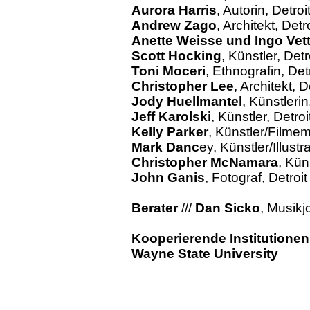
Aurora Harris
, Autorin, Detroi
Andrew Zago
, Architekt, Detro
Anette Weisse und Ingo Vett
Scott Hocking
, Künstler, Detr
Toni Moceri
, Ethnografin, Det
Christopher Lee
, Architekt, D
Jody Huellmantel
, Künstlerin
Jeff Karolski
, Künstler, Detroi
Kelly Parker
, Künstler/Filmem
Mark Danc
ey, Künstler/Illustra
Christopher McNamara
, Kün
John Ganis
, Fotograf, Detroit
Berater
///
Dan Sicko
, Musikjo
Kooperierende Institutionen
Wayne State University