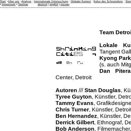
Start
¬
Über uns
¬
Analyse
:
Internationale Untersuchung
:
Globaler Kontext
:
Kultur des Schrumpfens
:
Stan
•
Impressum
•
Sitemap
deutsch
|
english
|
russian
Team Detroi
Lokale Ku
Tangent Gall
Kyong Park
(s. auch Mit
Dan Pitera
Center, Detroit
Autoren
///
Stan Douglas
, Kü
Tyree Guyton
, Künstler, Detro
Tammy Evans
, Grafikdesigne
Chris Turner
, Künstler, Detroi
Ben Hernandez
, Künstler, Det
Derrick Gilbert
, Ethnograf, De
Bob Anderson
, Filmemacher,