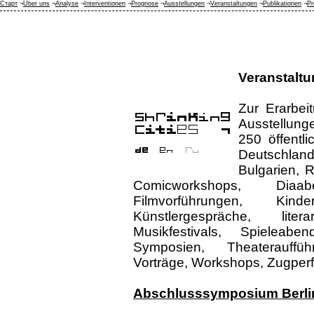
Старт
¬
Über uns
¬
Analyse
¬
Interventionen
¬
Prognose
¬
Ausstellungen
¬
Veranstaltungen
¬
Publikationen
¬
Pr
Veranstalt
Zur Erarbei
Ausstellun
250 öffentl
Deutschlan
Bulgarien, 
Comicworkshops, Diaab
Filmvorführungen, Kind
Künstlergespräche, lite
Musikfestivals, Spieleaben
Symposien, Theaterauffüh
Vorträge, Workshops, Zugper
Abschlusssymposium Berlin