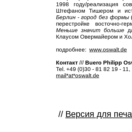
1998 году/реализация с
Штефаном Тишером и ист
Берлин - город без формы
(
перестройке восточно-ге
Меньше значит больше
дл
Клаусом Овермайером и Хол
подробнее:
www.oswalt.de
Контакт
///
Buero Philipp Os
Tel. +49 (0)30 - 81 82 19 - 11
mail*at*oswalt.de
//
Версия для печа