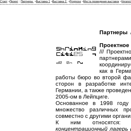
Старт
¬
Проект
:
Партнеры
¬
Выставка 1
¬
Выставка 2
¬
Prognose
¬
Места проведения выставок
¬
Veranst
Партнеры
/
Проектно
///
Проектн
партнерам
координиру
как в Герм
работы бюро во второй фа
сторон в разработке инт
Германии, а также проведен
2005-ом в Лейпциге.
Основанное в 1998 году
множество различных пр
совместно с другими орган
К ним относятся: 
концентрационный лагерь 