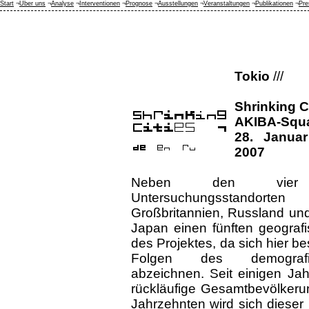
Start
¬
Über uns
¬
Analyse
¬
Interventionen
¬
Prognose
¬
Ausstellungen
¬
Veranstaltungen
¬
Publikationen
¬
Pre
Tokio
///
Shrinking Ci
AKIBA-Squa
28. Januar
2007
Neben den vier int
Untersuchungsstandort
Großbritannien, Russland und
Japan einen fünften geograf
des Projektes, da sich hier be
Folgen des demograf
abzeichnen. Seit einigen Ja
rückläufige Gesamtbevölkeru
Jahrzehnten wird sich dieser