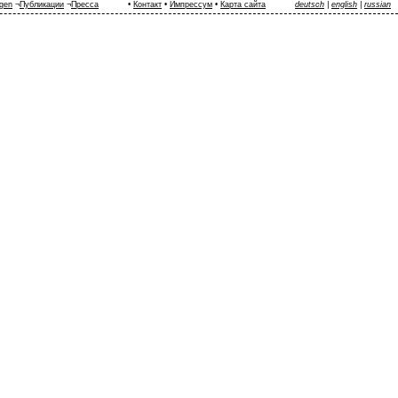
ngen
¬
Публикации
¬
Пресса
•
Контакт
•
Импрессум
•
Карта сайта
deutsch
|
english
|
russian