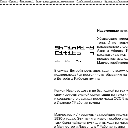
Старт
¬
Проект
¬
Выставка 1
:
Международное исследование
:
Глобальный контекст
:
Культура убывания
Населенные пунк
Убывающие города
тени. И не тольк
параллельно с фор
Азии и Африке. И
рассматривались 
предметом исслед
Манчестер/Ливерпу
В случае Детройт речь идет, судя по всему
подвергающейся постоянному убыванию на 
//
Детройт
//
Рабочая группа
Регион Иваново хоть и не был одной из тех 
силу исключительной ориентации на текстил
и социального распада после краха СССР, п
// Иваново // Рабочая группа
Манчестер и Ливерпуль - старейшие индуст
1930-х годах. Эти пункты имеют особое знач
таки были найдены пути для выхода из криз
// Манчестер и Ливерпуль // Рабочая группа