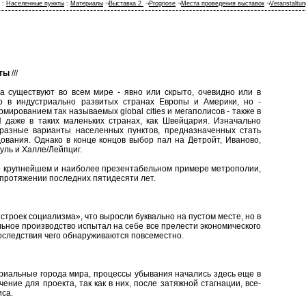
:
Населенные пункты
:
Материалы
¬
Выставка 2
¬
Prognose
¬
Места проведения выставок
¬
Veranstaltu
ты
///
 существуют во всем мире - явно или скрыто, очевидно или в
о в индустриально развитых странах Европы и Америки, но -
мированием так называемых global cities и мегаполисов - также в
 даже в таких маленьких странах, как Швейцария. Изначально
разные варианты населенных пунктов, предназначенных стать
ования. Однако в конце концов выбор пал на Детройт, Иваново,
ль и Халле/Лейпциг.
, о крупнейшем и наиболее презентабельном примере метрополии,
протяжении последних пятидесяти лет.
«строек социализма», что выросли буквально на пустом месте, но в
ьное производство испытал на себе все прелести экономического
оследствия чего обнаруживаются повсеместно.
риальные города мира, процессы убывания начались здесь еще в
ение для проекта, так как в них, после затяжной стагнации, все-
иса.