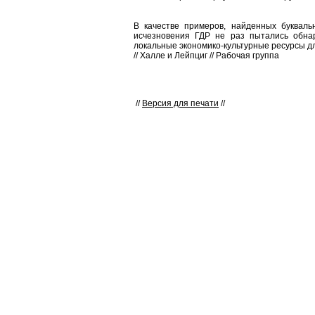
В качестве примеров, найденных букваль
исчезновения ГДР не раз пытались обнар
локальные экономико-культурные ресурсы дл
// Халле и Лейпциг // Рабочая группа
//
Версия для печати
//