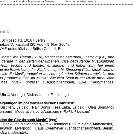
sse
•
Kontakt
•
Impressum
•
Sitemap
deutsch
|
english
|
russian
usik
///
, Schlossplatz, 10187 Berlin
ktes Volkspalast (20. Aug. - 9. Nov. 2004).
MF, unterstützt von British Council, Berlin.
tädten wie Detroit (USA), Manchester, Liverpool, Sheffield (GB) und
 gerade in den Zeiten der urbanen Krise bedeutende Musikkulturen
-Hop, Techno und Elektro) entstanden und haben zum Teil einen
auf die Entwicklung der Städte ausgeübt. Shrinking Cities Musik widmet
e sich die Musikproduktion in schrumpfenden Städten entwickelte und
s produktive Orte für Musik? Wie wird Stadt in der Musik-produktion
 Cities Musik umfasst Diskussionsrunden, Live Performances,
2 Uhr
///
Vorträge, Diskussionen, Filmlounge
eignungen im postsozialistischen Umbruch"
Distillery, Leipzig), Ralf Donis (Ilses Erika, Leipzig), Oleg Bogdanov
etersburg). Moderation: Jörg Augsburg ((POP UP, Leipzig).
ting the City through Music"
(eng)
J und Autor, Manchester), Drew Hemment (Future Sonic, Manchester),
dation, Liverpool), Klaus Overmeyer (Landschaftsarchitekt, Berlin).
Oswalt (Architekt/