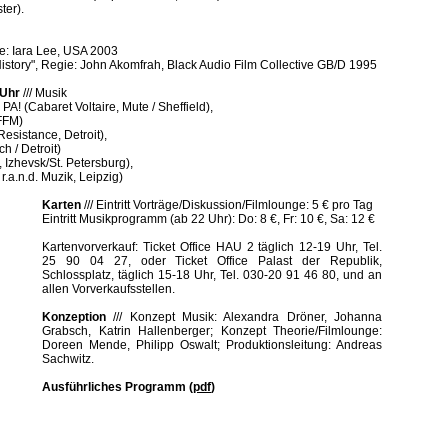
ter).
e: Iara Lee, USA 2003
History", Regie: John Akomfrah, Black Audio Film Collective GB/D 1995
2 Uhr
///
Musik
PA! (Cabaret Voltaire, Mute / Sheffield),
 FFM)
sistance, Detroit),
h / Detroit)
Izhevsk/St. Petersburg),
r.a.n.d. Muzik, Leipzig)
Karten
///
Eintritt Vorträge/Diskussion/Filmlounge: 5 € pro Tag
Eintritt Musikprogramm (ab 22 Uhr): Do: 8 €, Fr: 10 €, Sa: 12 €
Kartenvorverkauf: Ticket Office HAU 2 täglich 12-19 Uhr, Tel.
25 90 04 27, oder Ticket Office Palast der Republik,
Schlossplatz, täglich 15-18 Uhr, Tel. 030-20 91 46 80, und an
allen Vorverkaufsstellen.
Konzeption
///
Konzept Musik: Alexandra Dröner, Johanna
Grabsch, Katrin Hallenberger; Konzept Theorie/Filmlounge:
Doreen Mende, Philipp Oswalt; Produktionsleitung: Andreas
Sachwitz.
Ausführliches Programm (
pdf
)