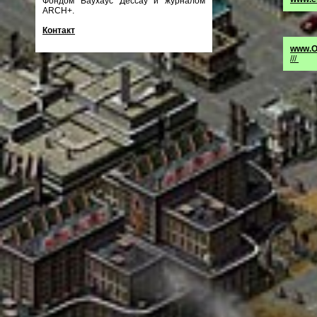
Фондом Баухаус Дессау и журналом
ARCH+.
Контакт
www.О
///