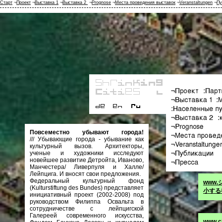
Старт
¬
Проект
¬
Выставка 1
¬
Выставка 2
¬
Prognose
¬
Места проведения выставок
¬
Veranstaltungen
¬
Пу
Повсеместно убывают города!
///
Убывающие города - убывание как
культурный вызов. Архитекторы,
ученые и художники исследуют
новейшее развитие Детройта, Иваново,
Манчестера/ Ливерпуля и Халле/
Лейпцига. И вносят свои предложения.
Федеральный культурный фонд
www
(Kulturstiftung des Bundes) представляет
小する
инициативный проект (2002-2008) под
руководством Филиппа Освальта в
сотрудничестве с лейпцигской
Галереей современного искусства,
www.ci