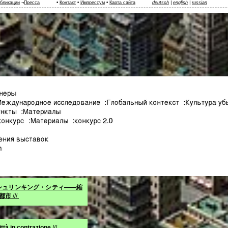
бликации
¬
Пресса
•
Контакт
•
Импрессум
•
Карта сайта
deutsch
|
english
|
russian
.シュリンキング・シティ――縮
都市
///
ttà in contrazione
///