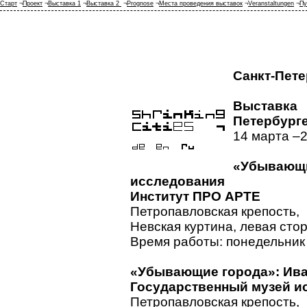
Старт
¬
Проект
¬
Выставка 1
¬
Выставка 2
¬
Prognose
¬
Места проведения выставок
¬
Veranstaltungen
¬
Пу
Санкт-Пете
Выставк
Петербург
14 марта –2
«Убываю
исследования
Институт ПРО АРТЕ
Петропавловская крепость,
Невская куртина, левая сто
Время работы: понедельник –
«Убывающие города»: Ива
Государственный музей и
Петропавловская крепость,