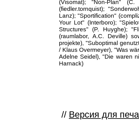
(Visomat); "Non-Plan" (C. 
(fiedler.tornquist); "Sonderw
Lanz); "Sportification" (compli
Your Lot" (Interboro); "Spiel
Structures" (P. Huyghe); "Fl
(raumlabor, A.C. Deville) s
projekte), "Suboptimal genutz
/ Klaus Overmeyer), "Was wär
Adelne Seidel), "Die waren n
Harnack)
//
Версия для печа