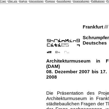
Старт
¬
Über uns
¬
Analyse
¬
Interventionen
¬
Prognose
¬
Ausstellungen
¬
Veranstaltungen
¬
Publikationen
¬
Pr
Frankfurt
///
Schrumpf
Deutsches
Architekturmuseum in Fr
(DAM)
08. Dezember 2007 bis 17.
2008
Die Präsentation des Pro
Architekturmuseum in Frankf
städtebaulichen Fragen der T