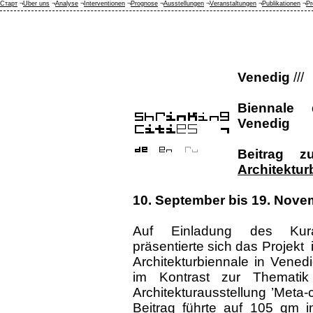
Старт
¬
Über uns
¬
Analyse
¬
Interventionen
¬
Prognose
¬
Ausstellungen
¬
Veranstaltungen
¬
Publikationen
¬
Pr
Venedig
///
Biennale 
Venedig
Beitrag 
Architektur
10. September bis 19. Nove
Auf Einladung des Kura
präsentierte sich das Projekt i
Architekturbiennale in Vene
im Kontrast zur Themati
Architekturausstellung ’Meta-c
Beitrag führte auf 105 qm i