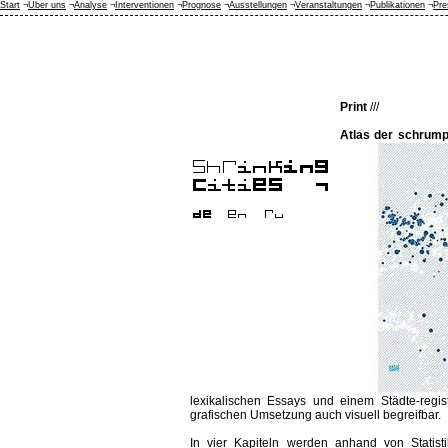
Start
¬
Über uns
¬
Analyse
¬
Interventionen
¬
Prognose
¬
Ausstellungen
¬
Veranstaltungen
¬
Publikationen
¬
Pre
Print
///
Atlas der schrumpf
lexikalischen Essays und einem Städte-regi
grafischen Umsetzung auch visuell begreifbar.
In vier Kapiteln werden anhand von Statisti