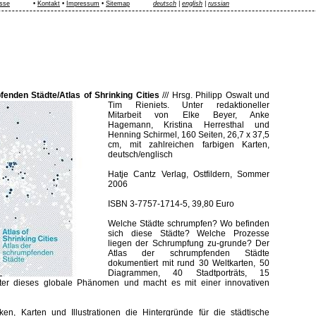
sse
•
Kontakt
•
Impressum
•
Sitemap
deutsch
|
english
|
russian
enden Städte/Atlas of Shrinking Cities
///
Hrsg. Philipp Oswalt und
Tim Rieniets. Unter redaktioneller
Mitarbeit von Elke Beyer, Anke
Hagemann, Kristina Herresthal und
Henning Schirmel, 160 Seiten, 26,7 x 37,5
cm, mit zahlreichen farbigen Karten,
deutsch/englisch
Hatje Cantz Verlag, Ostfildern, Sommer
2006
ISBN 3-7757-1714-5, 39,80 Euro
Welche Städte schrumpfen? Wo befinden
sich diese Städte? Welche Prozesse
liegen der Schrumpfung zu-grunde? Der
Atlas der schrumpfenden Städte
dokumentiert mit rund 30 Weltkarten, 50
Diagrammen, 40 Stadtporträts, 15
ster dieses globale Phänomen und macht es mit einer innovativen
ken, Karten und Illustrationen die Hintergründe für die städtische