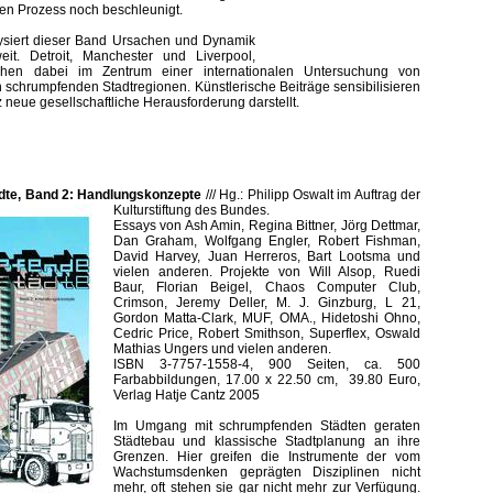
en Prozess noch beschleunigt.
ysiert dieser Band Ursachen und Dynamik
it. Detroit, Manchester und Liverpool,
ehen dabei im Zentrum einer internationalen Untersuchung von
schrumpfenden Stadtregionen. Künstlerische Beiträge sensibilisieren
neue gesellschaftliche Herausforderung darstellt.
te, Band 2: Handlungskonzepte
///
Hg.: Philipp Oswalt im Auftrag der
Kulturstiftung des Bundes.
Essays von Ash Amin, Regina Bittner, Jörg Dettmar,
Dan Graham, Wolfgang Engler, Robert Fishman,
David Harvey, Juan Herreros, Bart Lootsma und
vielen anderen. Projekte von Will Alsop, Ruedi
Baur, Florian Beigel, Chaos Computer Club,
Crimson, Jeremy Deller, M. J. Ginzburg, L 21,
Gordon Matta-Clark, MUF, OMA., Hidetoshi Ohno,
Cedric Price, Robert Smithson, Superflex, Oswald
Mathias Ungers und vielen anderen.
ISBN 3-7757-1558-4, 900 Seiten, ca. 500
Farbabbildungen, 17.00 x 22.50 cm, 39.80 Euro,
Verlag Hatje Cantz 2005
Im Umgang mit schrumpfenden Städten geraten
Städtebau und klassische Stadtplanung an ihre
Grenzen. Hier greifen die Instrumente der vom
Wachstumsdenken geprägten Disziplinen nicht
mehr, oft stehen sie gar nicht mehr zur Verfügung.