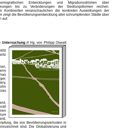
mografischen Entwicklungen und Migrationsströmen über
örungen bis zu Veränderungen der Siedlungsformen reichen.
len Kontinenten veranschaulichen die konkreten Auswirkungen der
r zeigt die Bevölkerungsentwicklung aller schrumpfenden Städte über
n auf.
le Untersuchung
///
Hg. von Philipp Oswalt
 400
antz
man,
erry
omas
ger,
ery,
John
bias
and,
rall
enen
trum
and,
mpfung, die von Bevölkerungsverlusten in
ennzeichnet sind. Die Globalisierung und