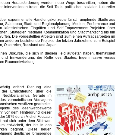
 neuen Herausforderung werden neue Wege beschritten, neben die
 Interventionen treten die Soft Tools politischer, sozialer, kultureller
k über experimentelle Handlungskonzepte für schrumpfende Städte aus
ktur, Städtebau, Stadt- und Regionalplanung, Medien, Performance und
n künstlerischen Eingriffen und Self-Empowerment-Projekten über
tionen, Strategien medialer Kommunikation und Stadtmarketing bis hin
rfen. Die vorgestellten Arbeiten sind zum einen Auftragsarbeiten im
m anderen bestehende Projekte der letzten Jahrzehnte zum Beispiel
n, Österreich, Russland und Japan.
ischen Diskurse, die sich in diesem Feld aufgetan haben, thematisiert
und Einwanderung, die Rolle des Staates, Eigeninitiative versus
igen Raumentwicklung.
wärtig erfährt Planung eine
 der Ernüchterung über die
im Neoliberalismus. Gerade im
des vermeintlichen Versagens
anerischen Ansätzen gearbeitet.
rojekte des Ideenwettbewerbs
n" vor dem Hintergrund dieser
der 1979 durch Michel Foucault
 hat sich unter dem Stichwort
rs entwickelt, der bis in das
irken beginnt. Diese neuen
ehmend deutlicher formierende