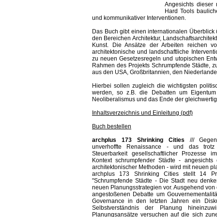
Angesichts dieser
Hard Tools baulicher
und kommunikativer Interventionen.
Das Buch gibt einen internationalen Überblic
den Bereichen Architektur, Landschaftsarchite
Kunst. Die Ansätze der Arbeiten reichen vo
architektonische und landschaftliche Interven
zu neuen Gesetzesregeln und utopischen Entwü
Rahmen des Projekts Schrumpfende Städte, zu
aus den USA, Großbritannien, den Niederlande
Hierbei sollen zugleich die wichtigsten polit
werden, so z.B. die Debatten um Eigentum 
Neoliberalismus und das Ende der gleichwert
Inhaltsverzeichnis und Einleitung (pdf)
Buch bestellen
archplus 173 Shrinking Cities
///
Gegen
unverhoffte Renaissance - und das trotz
Steuerbarkeit gesellschaftlicher Prozesse 
Kontext schrumpfender Städte - angesichts 
architektonischer Methoden - wird mit neuen pl
archplus 173 Shrinking Cities stellt 14 P
"Schrumpfende Städte - Die Stadt neu denke
neuen Planungsstrategien vor. Ausgehend von 
angestoßenen Debatte um Gouvernementalität
Governance in den letzten Jahren ein Disku
Selbstverständnis der Planung hineinzuw
Planungsansätze versuchen auf die sich zun