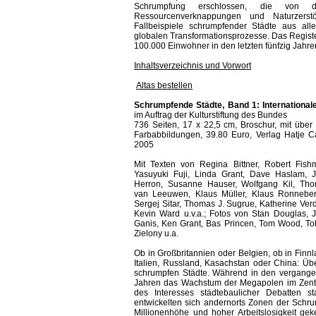
Schrumpfung erschlossen, die von de
Ressourcenverknappungen und Naturzerst
Fallbeispiele schrumpfender Städte aus al
globalen Transformationsprozesse. Das Registe
100.000 Einwohner in den letzten fünfzig Jahre
Inhaltsverzeichnis und Vorwort
Altas bestellen
Schrumpfende Städte, Band 1: Internationa
im Auftrag der Kulturstiftung des Bundes
736 Seiten, 17 x 22,5 cm, Broschur, mit über
Farbabbildungen, 39.80 Euro, Verlag Hatje C
2005
Mit Texten von Regina Bittner, Robert Fish
Yasuyuki Fuji, Linda Grant, Dave Haslam, J
Herron, Susanne Hauser, Wolfgang Kil, Th
van Leeuwen, Klaus Müller, Klaus Ronneber
Sergej Sitar, Thomas J. Sugrue, Katherine Verd
Kevin Ward u.v.a.; Fotos von Stan Douglas, 
Ganis, Ken Grant, Bas Princen, Tom Wood, To
Zielony u.a.
Ob in Großbritannien oder Belgien, ob in Finnl
Italien, Russland, Kasachstan oder China: Übe
schrumpfen Städte. Während in den vergang
Jahren das Wachstum der Megapolen im Zen
des Interesses städtebaulicher Debatten st
entwickelten sich andernorts Zonen der Schru
Millionenhöhe und hoher Arbeitslosigkeit gek