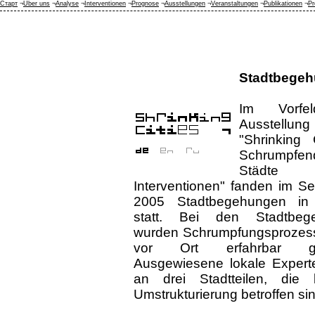
Старт
¬
Über uns
¬
Analyse
¬
Interventionen
¬
Prognose
¬
Ausstellungen
¬
Veranstaltungen
¬
Publikationen
¬
Pr
Stadtbege
Im Vorfe
Ausstellung
"Shrinking C
Schrumpfen
Städ
Interventionen" fanden im S
2005 Stadtbegehungen in 
statt. Bei den Stadtbeg
wurden Schrumpfungsprozess
vor Ort erfahrbar ge
Ausgewiesene lokale Experte
an drei Stadtteilen, di
Umstrukturierung betroffen sin