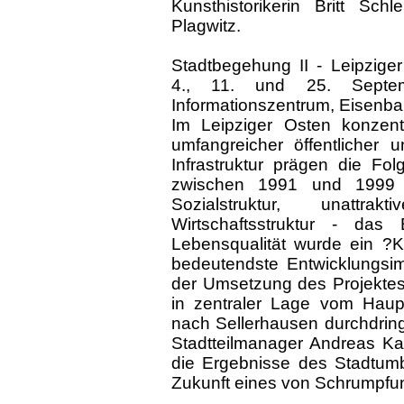
Kunsthistorikerin Britt Sc
Plagwitz.
Stadtbegehung II - Leipzig
4., 11. und 25. Septem
Informationszentrum, Eisenb
Im Leipziger Osten konzentr
umfangreicher öffentlicher 
Infrastruktur prägen die F
zwischen 1991 und 1999 -
Sozialstruktur, unatt
Wirtschaftsstruktur - das
Lebensqualität wurde ein ?Kon
bedeutendste Entwicklungsi
der Umsetzung des Projekte
in zentraler Lage vom Haup
nach Sellerhausen durchdrin
Stadtteilmanager Andreas K
die Ergebnisse des Stadtumb
Zukunft eines von Schrumpfung