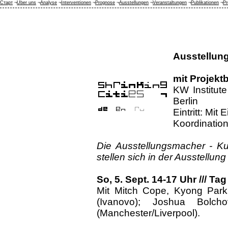
Старт
¬
Über uns
¬
Analyse
¬
Interventionen
¬
Prognose
¬
Ausstellungen
¬
Veranstaltungen
¬
Publikationen
¬
Pr
Ausstellun
mit Projektb
KW Institute
Berlin
Eintritt: Mit
Koordination
Die Ausstellungsmacher - Kura
stellen sich in der Ausstellu
So, 5. Sept. 14-17 Uhr /// Ta
Mit Mitch Cope, Kyong Park (
(Ivanovo); Joshua Bolcho
(Manchester/Liverpool).