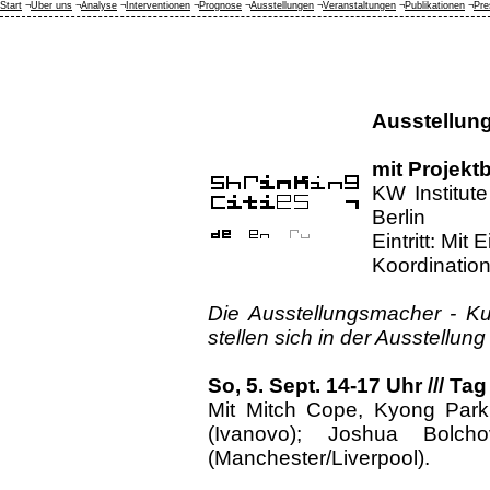
Start
¬
Über uns
¬
Analyse
¬
Interventionen
¬
Prognose
¬
Ausstellungen
¬
Veranstaltungen
¬
Publikationen
¬
Pre
Ausstellun
mit Projektb
KW Institute
Berlin
Eintritt: Mit
Koordination
Die Ausstellungsmacher - Kura
stellen sich in der Ausstellu
So, 5. Sept. 14-17 Uhr /// Ta
Mit Mitch Cope, Kyong Park (
(Ivanovo); Joshua Bolcho
(Manchester/Liverpool).