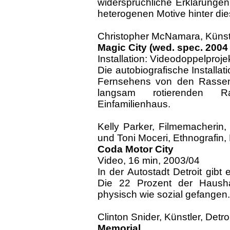
widersprüchliche Erklärunge
heterogenen Motive hinter di
Christopher McNamara, Künst
Magic City (wed. spec. 2004
Installation: Videodoppelproj
Die autobiografische Installat
Fernsehens von den Rassenu
langsam rotierenden R
Einfamilienhaus.
Kelly Parker, Filmemacherin, D
und Toni Moceri, Ethnografin, 
Coda Motor City
Video, 16 min, 2003/04
In der Autostadt Detroit gibt
Die 22 Prozent der Hausha
physisch wie sozial gefangen.
Clinton Snider, Künstler, Detroi
Memorial