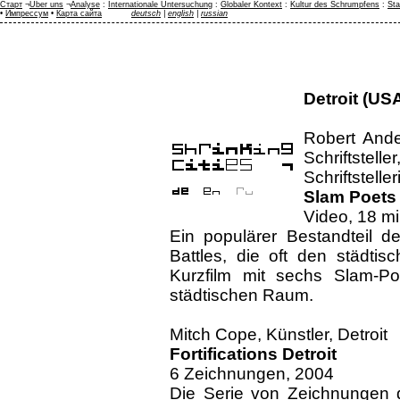
Старт
¬
Über uns
¬
Analyse
:
Internationale Untersuchung
:
Globaler Kontext
:
Kultur des Schrumpfens
:
Sta
•
Импрессум
•
Карта сайта
deutsch
|
english
|
russian
Detroit (US
Robert Ander
Schriftstell
Schriftsteller
Slam Poets 
Video, 18 m
Ein populärer Bestandteil de
Battles, die oft den städtis
Kurzfilm mit sechs Slam-Po
städtischen Raum.
Mitch Cope, Künstler, Detroit
Fortifications Detroit
6 Zeichnungen, 2004
Die Serie von Zeichnungen d