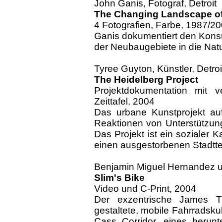
John Ganis, Fotograf, Detroit
The Changing Landscape of 
4 Fotografien, Farbe, 1987/2
Ganis dokumentiert den Kons
der Neubaugebiete in die Natu
Tyree Guyton, Künstler, Detroi
The Heidelberg Project
Projektdokumentation mit v
Zeittafel, 2004
Das urbane Kunstprojekt auf
Reaktionen von Unterstützun
Das Projekt ist ein sozialer Ka
einen ausgestorbenen Stadtteil
Benjamin Miguel Hernandez und
Slim's Bike
Video und C-Print, 2004
Der exzentrische James Th
gestaltete, mobile Fahrradsku
Cass Corridor, eines herun