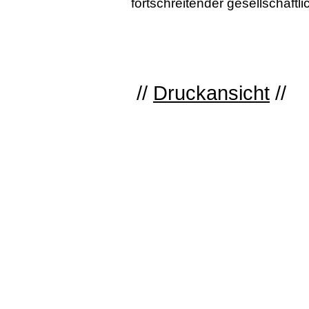
fortschreitender gesellschaftli
//
Druckansicht
//