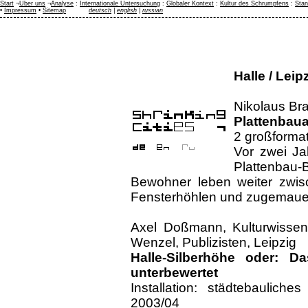
Start
¬
Über uns
¬
Analyse
:
Internationale Untersuchung
:
Globaler Kontext
:
Kultur des Schrumpfens
:
Stan
•
Impressum
•
Sitemap
deutsch
|
english
|
russian
Halle / Leip
Nikolaus Bra
Plattenbaua
2 großformat
Vor zwei Ja
Plattenba
Bewohner leben weiter zwisc
Fensterhöhlen und zugemaue
Axel Doßmann, Kulturwissens
Wenzel, Publizisten, Leipzig
Halle-Silberhöhe oder: 
unterbewertet
Installation: städtebauliche
2003/04