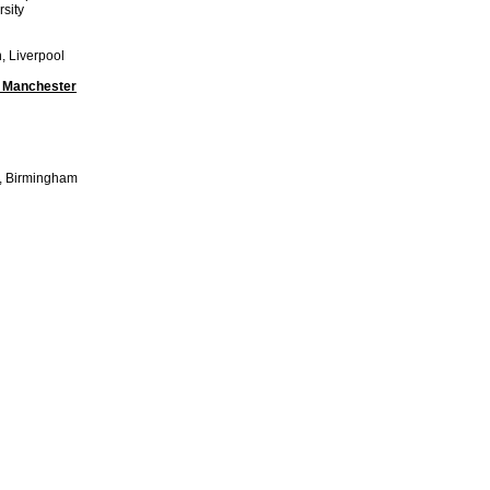
sity
n, Liverpool
t Manchester
s, Birmingham