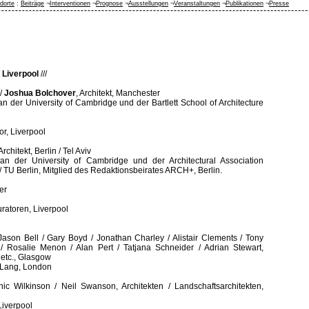
dorte
:
Beiträge
¬
Interventionen
¬
Prognose
¬
Ausstellungen
¬
Veranstaltungen
¬
Publikationen
¬
Presse
 Liverpool
///
//
Joshua Bolchover
, Architekt, Manchester
an der University of Cambridge und der Bartlett School of Architecture
or, Liverpool
 Architekt, Berlin / Tel Aviv
 an der University of Cambridge und der Architectural Association
/ TU Berlin, Mitglied des Redaktionsbeirates ARCH+, Berlin.
er
uratoren, Liverpool
/ Jason Bell / Gary Boyd / Jonathan Charley / Alistair Clements / Tony
 Rosalie Menon / Alan Pert / Tatjana Schneider / Adrian Stewart,
n etc., Glasgow
s Lang, London
nic Wilkinson / Neil Swanson, Architekten / Landschaftsarchitekten,
 Liverpool