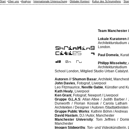
Start
¬
Über uns
¬
Analyse
:
Internationale Untersuchung
:
Globaler Kontext
:
Kultur des Schrumpfens
:
Stan
Team Manchester /
Lokale Kuratoren
/
Architekturstudium 
London.
Paul Domela
, Kurat
Philipp Misselwitz
,
Architekturstudium
School London, Mitglied Studio Urban Catalyst 
Autoren
///
Shumon Basar
, Architekt, Manchest
John Davies
, Fotograf, Liverpool
Leo Fitzmaurice,
Neville Gabie
, Künstler und K
Kath Healy
, Liverpool
Ken Grant
, Fotograf, Newport / Liverpool
Gruppe G.L.A.S
: Allan Atlee / Judith Barber 
Dunworth / Florian Kossak / Carola Latham /
Architekten / Designer / Autoren /Stadtaktiviste
Gruppe Public Works
: Kathrin Böhm / Andrea
David Haslam
, DJ / Autor, Manchester
Manchester University
: Tom Jeffries / Domi
Manchester
Imogen Stidworthy
, Ton- und Videokünstlerin,