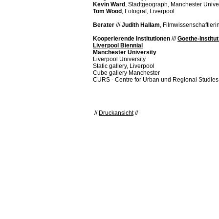
Kevin Ward
, Stadtgeograph, Manchester Univer
Tom Wood
, Fotograf, Liverpool
Berater
///
Judith Hallam
, Filmwissenschaftleri
Kooperierende Institutionen
///
Goethe-Institu
Liverpool Biennial
Manchester University
Liverpool University
Static gallery, Liverpool
Cube gallery Manchester
CURS - Centre for Urban und Regional Studie
//
Druckansicht
//