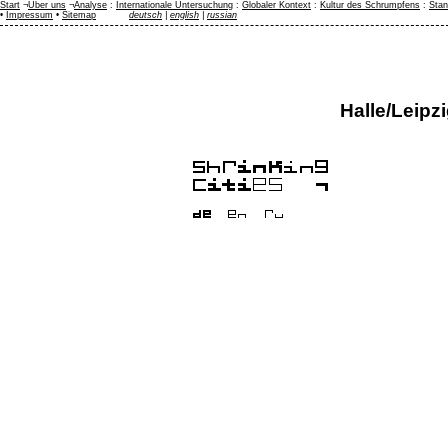
Start
¬
Über uns
¬
Analyse
:
Internationale Untersuchung
:
Globaler Kontext
:
Kultur des Schrumpfens
:
Stan
•
Impressum
•
Sitemap
deutsch
|
english
|
russian
Halle/Leipz