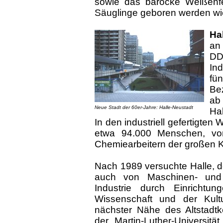
sowie das barocke Weißenfe
Säuglinge geboren werden w
Ha
an
DD
In
fü
Be
ab
Neue Stadt der 60er-Jahre: Halle-Neustadt
Hal
In den industriell gefertigt
etwa 94.000 Menschen, vor
Chemiearbeitern der großen 
Nach 1989 versuchte Halle,
auch von Maschinen- und
Industrie durch Einrichtu
Wissenschaft und der Kult
nächster Nähe des Altstad
der Martin-Luther-Universit