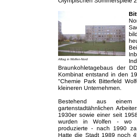
Olympischen Sommerspiele 2
Bi
No
Sa
bi
he
Be
In
Alltag in Wolfen-Nord
I
Braunkohletagebaus der D
Kombinat entstand in den 19
"Chemie Park Bitterfeld Wol
kleineren Unternehmen.
Bestehend aus einem 
gartenstadtähnlichen Arbeite
1930er sowie einer seit 1958
wurden in Wolfen - wo d
produzierte - nach 1990 za
Hatte die Stadt 1989 noch 