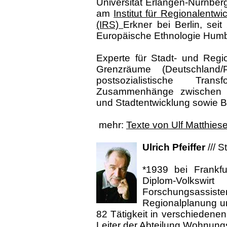
Universität Erlangen-Nürnberg,
am
Institut für Regionalentw
(IRS)
Erkner bei Berlin, seit
Europäische Ethnologie Humbol
Experte für Stadt- und Regio
Grenzräume (Deutschland/P
postsozialistische Transf
Zusammenhänge zwischen W
und Stadtentwicklung sowie B
mehr:
Texte von Ulf Matthies
Ulrich Pfeiffer
///
S
*1939 bei Frankf
Diplom-Volkswir
Forschungsas
Regionalplanung u
82 Tätigkeit in verschiedenen
Leiter der Abteilung Wohnun