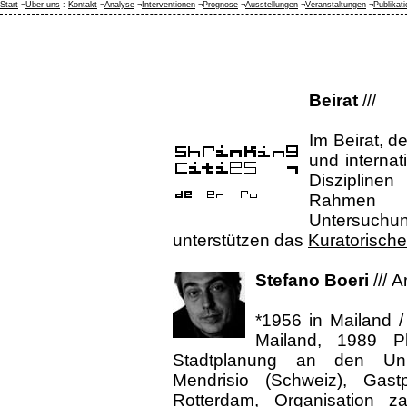
Start
¬
Über uns
:
Kontakt
¬
Analyse
¬
Interventionen
¬
Prognose
¬
Ausstellungen
¬
Veranstaltungen
¬
Publikat
Beirat
///
Im Beirat, d
und internat
Disziplinen
Rahmen d
Untersuchu
unterstützen das
Kuratorisch
Stefano Boeri
///
A
*1956 in Mailand /
Mailand, 1989 P
Stadtplanung an den Uni
Mendrisio (Schweiz), Gastp
Rotterdam, Organisation zahl