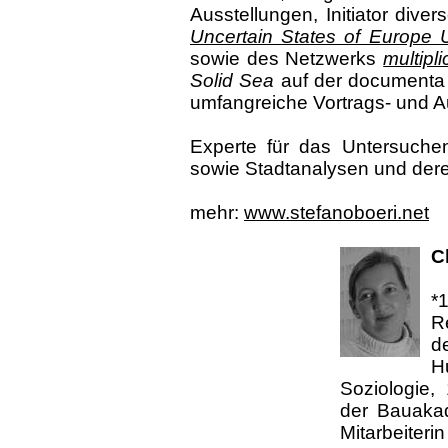
Ausstellungen, Initiator dive
Uncertain States of Europ
sowie des Netzwerks
multipli
Solid Sea
auf der documenta 
umfangreiche Vortrags- und Au
Experte für das Untersuch
sowie Stadtanalysen und dere
mehr:
www.stefanoboeri.net
C
*
R
d
H
Soziologie,
der Bauakad
Mitarbeiteri