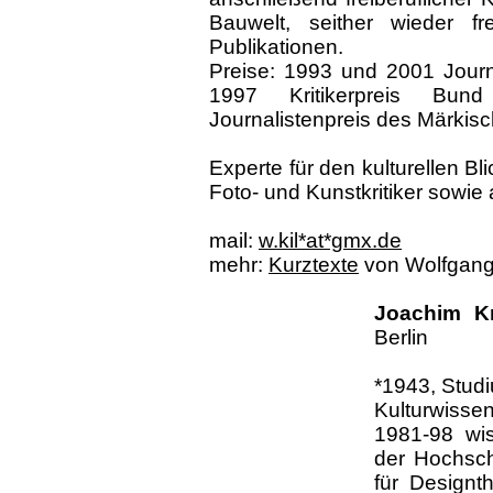
Bauwelt, seither wieder fre
Publikationen.
Preise: 1993 und 2001 Journ
1997 Kritikerpreis Bun
Journalistenpreis des Märkisc
Experte für den kulturellen B
Foto- und Kunstkritiker sowie 
mail:
w.kil*at*gmx.de
mehr:
Kurztexte
von Wolfgang 
Joachim K
Berlin
*1943, Studi
Kulturwisse
1981-98 wis
der Hochsch
für Designt