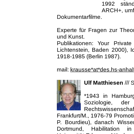
1992 ständi
ARCH+, umfa
Dokumentarfilme.
Experte für Fragen zur Theor
und Kunst.
Publikationen: Your Privat
Lichtenstein, Baden 2000), Ic
1918-1985 (Berlin 1987).
mail:
krausse*at*des.hs-anhal
Ulf Matthiesen
///
S
*1943 in Hambur
Soziologie, de
Rechtswissensch
Frankfurt/M., 1976-79 Promoti
P. Bourdieu), danach Wissens
Dortmund, Habilitation in