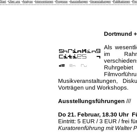
Start
¬
Über uns
¬
Analyse
¬
Interventionen
¬
Prognose
¬
Ausstellungen
¬
Veranstaltungen
¬
Publikationen
¬
Pre
Dortmund +
Als wesentli
im Rahme
verschiede
Ruhrgebie
Filmvorführ
Musikveranstaltungen, Disku
Vorträgen und Workshops.
Ausstellungsführungen
///
Do 21. Februar, 18.30 Uhr
F
Eintritt: 5 EUR / 3 EUR / frei
Kuratorenführung mit Walter 