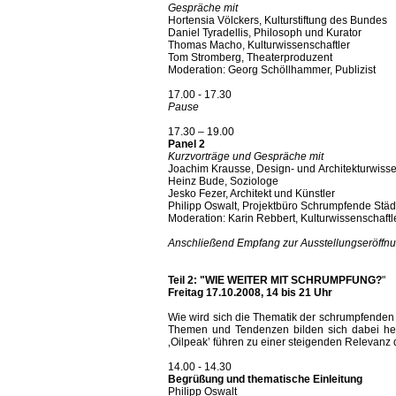
Gespräche mit
Hortensia Völckers, Kulturstiftung des Bundes
Daniel Tyradellis, Philosoph und Kurator
Thomas Macho, Kulturwissenschaftler
Tom Stromberg, Theaterproduzent
Moderation: Georg Schöllhammer, Publizist
17.00 - 17.30
Pause
17.30 – 19.00
Panel 2
Kurzvorträge und Gespräche mit
Joachim Krausse, Design- und Architekturwisse
Heinz Bude, Soziologe
Jesko Fezer, Architekt und Künstler
Philipp Oswalt, Projektbüro Schrumpfende Städ
Moderation: Karin Rebbert, Kulturwissenschaftl
Anschließend Empfang zur Ausstellungseröffnun
Teil 2: "WIE WEITER MIT SCHRUMPFUNG?
"
Freitag 17.10.2008, 14 bis 21 Uhr
Wie wird sich die Thematik der schrumpfenden
Themen und Tendenzen bilden sich dabei he
‚Oilpeak’ führen zu einer steigenden Relevanz
14.00 - 14.30
Begrüßung und thematische Einleitung
Philipp Oswalt