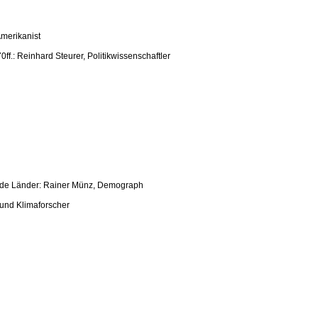
Amerikanist
f.: Reinhard Steurer, Politikwissenschaftler
nde Länder: Rainer Münz, Demograph
 und Klimaforscher