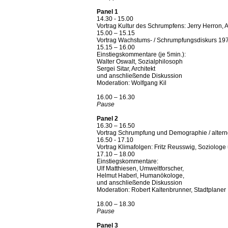
Panel 1
14.30 - 15.00
Vortrag Kultur des Schrumpfens: Jerry Herron, 
15.00 – 15.15
Vortrag Wachstums- / Schrumpfungsdiskurs 1970f
15.15 – 16.00
Einstiegskommentare (je 5min.):
Walter Oswalt, Sozialphilosoph
Sergei Sitar, Architekt
und anschließende Diskussion
Moderation: Wolfgang Kil
16.00 – 16.30
Pause
Panel 2
16.30 – 16.50
Vortrag Schrumpfung und Demographie / alter
16.50 - 17.10
Vortrag Klimafolgen: Fritz Reusswig, Soziologe
17.10 – 18.00
Einstiegskommentare:
Ulf Matthiesen, Umweltforscher,
Helmut Haberl, Humanökologe,
und anschließende Diskussion
Moderation: Robert Kaltenbrunner, Stadtplaner
18.00 – 18.30
Pause
Panel 3