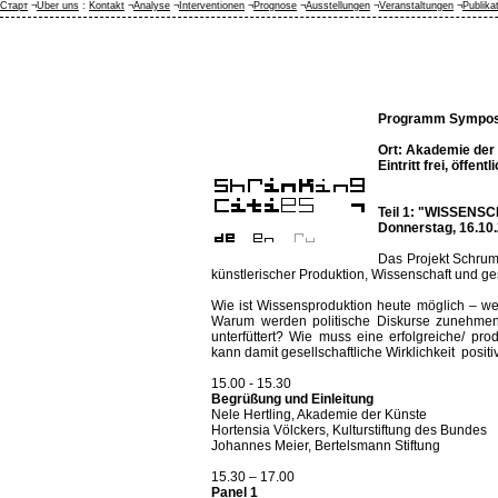
Старт
¬
Über uns
:
Kontakt
¬
Analyse
¬
Interventionen
¬
Prognose
¬
Ausstellungen
¬
Veranstaltungen
¬
Publika
Programm Sympo
Ort: Akademie der 
Eintritt frei, öffentl
Teil 1:
"WISSENSCH
Donnerstag, 16.10.
Das Projekt Schrum
künstlerischer Produktion, Wissenschaft und ge
Wie ist Wissensproduktion heute möglich – we
Warum werden politische Diskurse zunehmend 
unterfüttert? Wie muss eine erfolgreiche/ pr
kann damit gesellschaftliche Wirklichkeit posit
15.00 - 15.30
Begrüßung und Einleitung
Nele Hertling, Akademie der Künste
Hortensia Völckers, Kulturstiftung des Bundes
Johannes Meier, Bertelsmann Stift
15.30 – 17.00
Panel 1