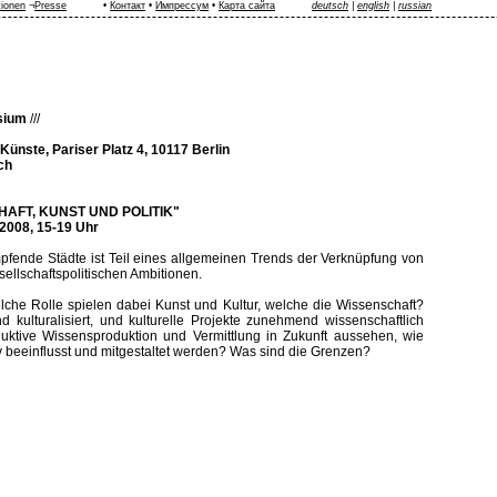
tionen
¬
Presse
•
Контакт
•
Импрессум
•
Карта сайта
deutsch
|
english
|
russian
sium
///
Künste, Pariser Platz 4, 10117 Berlin
ich
AFT, KUNST UND POLITIK"
2008, 15-19 Uhr
pfende Städte ist Teil eines allgemeinen Trends der Verknüpfung von
sellschaftspolitischen Ambitionen.
lche Rolle spielen dabei Kunst und Kultur, welche die Wissenschaft?
kulturalisiert, und kulturelle Projekte zunehmend wissenschaftlich
oduktive Wissensproduktion und Vermittlung in Zukunft aussehen, wie
iv beeinflusst und mitgestaltet werden? Was sind die Grenzen?
ung