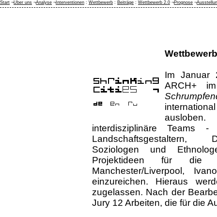
Start
¬
Über uns
¬
Analyse
¬
Interventionen
:
Wettbewerb
:
Beiträge
:
Wettbewerb 2.0
¬
Prognose
¬
Ausstellu
Wettbewer
Im Januar 2
ARCH+ im 
Schrumpf
internationa
ausloben.
interdisziplinäre Teams -
Landschaftsgestaltern, 
Soziologen und Ethnolo
Projektideen für die s
Manchester/Liverpool, Iv
einzureichen. Hieraus we
zugelassen. Nach der Bearbei
Jury 12 Arbeiten, die für die