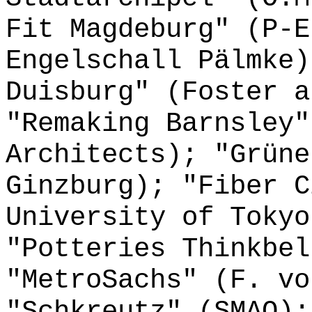
Fit Magdeburg" (P-E
Engelschall Pälmke)
Duisburg" (Foster a
"Remaking Barnsley"
Architects); "Grüne
Ginzburg); "Fiber C
University of Toky
"Potteries Thinkbel
"MetroSachs" (F. vo
"Schkreutz" (SMAQ);