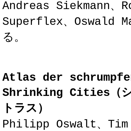
Andreas Siekmann、R
Superflex、Oswald 
る。
Atlas der schrumpfe
Shrinking Cities
（
トラス）
Philipp Oswalt、Ti