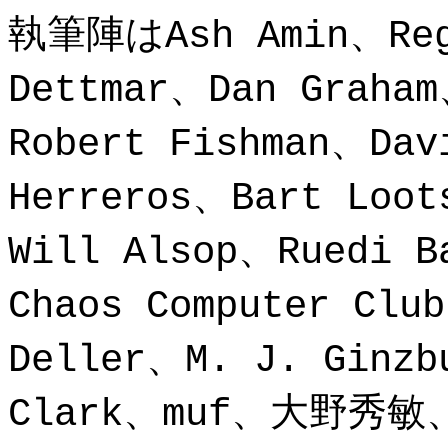
執筆陣はAsh Amin、Reg
Dettmar、Dan Graham
Robert Fishman、Dav
Herreros、Bart L
Will Alsop、Ruedi B
Chaos Computer Clu
Deller、M. J. Ginzb
Clark、muf、大野秀敏、O