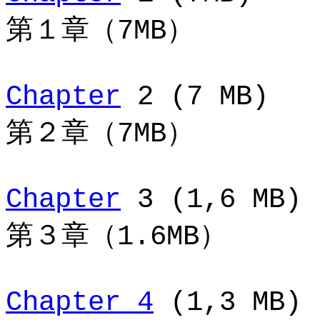
第１章（7MB）
Chapter
2 (7 MB)
第２章（7MB）
Chapter
3 (1,6 MB)
第３章（1.6MB）
Chapter 4
(1,3 MB)