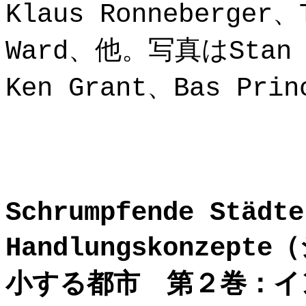
Klaus Ronneberger、
Ward、他。写真はStan D
Ken Grant、Bas Pr
Schrumpfende Städte
Handlungskonze
小する都市 第２巻：イ