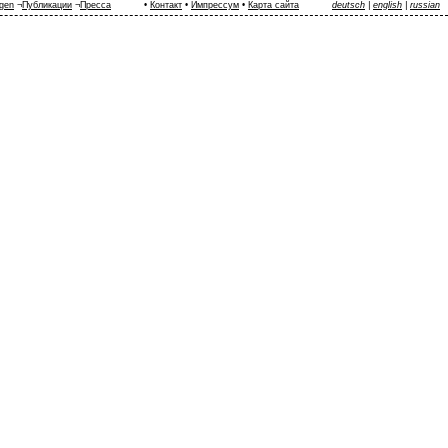
ngen
¬
Публикации
¬
Пресса
•
Контакт
•
Импрессум
•
Карта сайта
deutsch
|
english
|
russian