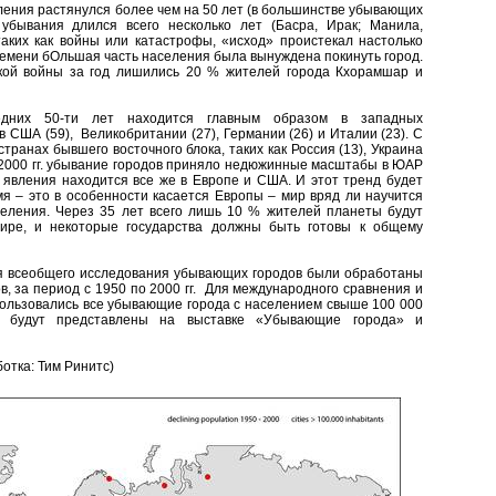
ления растянулся более чем на 50 лет (в большинстве убывающих
убывания длился всего несколько лет (Басра, Ирак; Манила,
таких как войны или катастрофы, «исход» проистекал настолько
ремени бОльшая часть населения была вынуждена покинуть город.
кой войны за год лишились 20 % жителей города Кхорамшар и
едних 50-ти лет находится главным образом в западных
в США (59), Великобритании (27), Германии (26) и Италии (23). С
транах бывшего восточного блока, таких как Россия (13), Украина
 по 2000 гг. убывание городов приняло недюжинные масштабы в ЮАР
о явления находится все же в Европе и США. И этот тренд будет
мя – это в особенности касается Европы – мир вряд ли научится
селения. Через 35 лет всего лишь 10 % жителей планеты будут
ире, и некоторые государства должны быть готовы к общему
я всеобщего исследования убывающих городов были обработаны
, за период с 1950 по 2000 гг. Для международного сравнения и
ользовались все убывающие города с населением свыше 100 000
ия будут представлены на выставке «Убывающие города» и
ботка: Тим Ринитс)