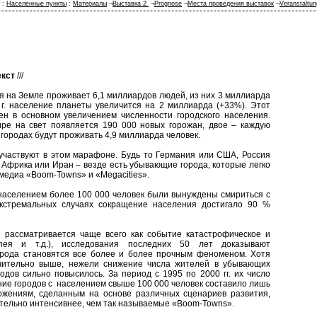
:
Населенные пункты
:
Материалы
¬
Выставка 2
¬
Prognose
¬
Места проведения выставок
¬
Veranstaltu
екст
///
я на Земле проживает 6,1 миллиардов людей, из них 3 миллиарда
0 г. население планеты увеличится на 2 миллиарда (+33%). Этот
ен в основном увеличением численности городского населения.
ре на свет появляется 190 000 новых горожан, двое – каждую
 в городах будут проживать 4,9 миллиарда человек.
 участвуют в этом марафоне. Будь то Германия или США, Россия
 Африка или Иран – везде есть убывающие города, которые легко
 медиа «Boom-Towns» и «Megacities».
 населением более 100 000 человек были вынуждены смириться с
кстремальных случаях сокращение населения достигало 90 %
 рассматривается чаще всего как событие катастрофическое и
мпея и т.д.), исследования последних 50 лет доказывают
рода становятся все более и более прочным феноменом. Хотя
ачительно выше, нежели снижение числа жителей в убывающих
одов сильно повысилось. За период с 1995 по 2000 гг. их число
ение городов с населением свыше 100 000 человек составило лишь
ожениям, сделанным на основе различных сценариев развития,
тельно интенсивнее, чем так называемые «Boom-Towns».