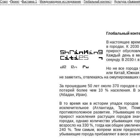
Старт
¬
Проект
¬
Выставка 1
:
Международное исследование
:
Глобальный контекст
:
Культура убывания
Глобальный конт
В настоящее врем
в городах. К 203
прирост обусловл
Каждый день в ми
секунду. В 2030 г.
Но не все города
или Китай, Южная
не заметить, отвлекаясь на оккупировавших
За прошедшие 50 лет около 370 городов с
потерей более чем 10 % населения. В э
(Абадан, Иран).
В то время как в истории упадок городов
исключительное (Атлантида, Троя, По
противоположное развитие. Убывающие го
прирост населения растущих городов зн
городах, однако количество убывающих гор
возросло на 330 %, тогда как общее увелич
240 %. Тем самым, вопреки всем предпол
убывающие города прибавляют в весе значи